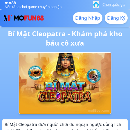
mo88
🌐
Chọn quốc gia
Nền tảng chơi game chuyên nghiệp
Đăng Nhập
Đăng Ký
Bí Mật Cleopatra - Khám phá kho
báu cổ xưa
Bí Mật Cleopatra đưa người chơi du ngoạn ngược dòng lịch