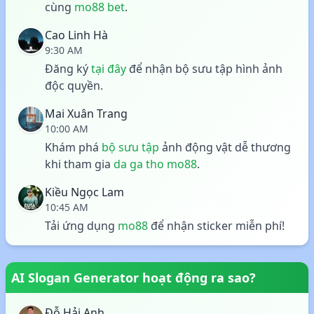
cùng
mo88 bet
.
Cao Linh Hà
9:30 AM
Đăng ký
tại đây
để nhận bộ sưu tập hình ảnh
độc quyền.
Mai Xuân Trang
10:00 AM
Khám phá
bộ sưu tập
ảnh động vật dễ thương
khi tham gia
da ga tho mo88
.
Kiều Ngọc Lam
10:45 AM
Tải ứng dụng
mo88
để nhận sticker miễn phí!
AI Slogan Generator hoạt động ra sao?
Đỗ Hải Anh