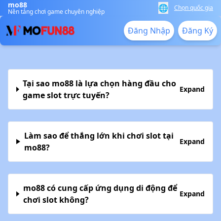
mo88
🌐
Chọn quốc gia
Nền tảng chơi game chuyên nghiệp
Đăng Nhập
Đăng Ký
Tại sao mo88 là lựa chọn hàng đầu cho
Expand
game slot trực tuyến?
Làm sao để thắng lớn khi chơi slot tại
Expand
mo88?
mo88 có cung cấp ứng dụng di động để
Expand
chơi slot không?