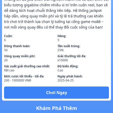
biểu tượng gigablox chiếm nhiều vị trí trên cuộn reel, bạn sẽ
dễ dàng kích hoạt chuỗi thắng liên tiếp. Hệ thống jackpot
hấp dẫn, vòng quay miễn phí và tỷ lệ trả thưởng cao khiến
trò chơi trở thành lựa chọn lý tưởng tại cổng game mo88 –
nơi mỗi vòng quay đều có thể thay đổi cuộc sống của bạn!
Cuộn:
Hàng:
6
5
Dòng thanh toán:
Tần suất trúng:
50
25%
Vòng quay miễn phí:
Giải thưởng tối đa:
20
x10000
Xác suất giải thưởng cao nhất:
Độ biến động:
Rất cao
Cao
Mức cược tối thiểu - tối đa:
Ngày phát hành:
200 - 1000000 VNĐ
2025-04-25
Chơi Ngay
Khám Phá Thêm