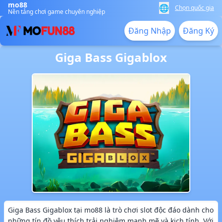
mo88
🌐
Chọn quốc gia
Nền tảng chơi game chuyên nghiệp
Đăng Nhập
Đăng Ký
Giga Bass Gigablox
Giga Bass Gigablox tại mo88 là trò chơi slot độc đáo dành cho
những tín đồ yêu thích trải nghiệm mạnh mẽ và kịch tính. Với