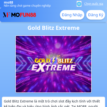
mo88
🌐
Chọn quốc gia
Nền tảng chơi game chuyên nghiệp
Đăng Nhập
Đăng Ký
Gold Blitz Extreme
Gold Blitz Extreme là một trò chơi slot đầy kịch tính với thiết
kế hiện đại và hiệu ứng hình ảnh sắc nét. Tại MO88, người