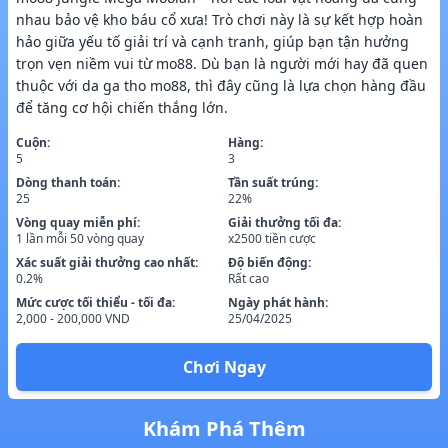
nhau bảo vệ kho báu cổ xưa! Trò chơi này là sự kết hợp hoàn
hảo giữa yếu tố giải trí và cạnh tranh, giúp bạn tận hưởng
trọn vẹn niềm vui từ mo88. Dù bạn là người mới hay đã quen
thuộc với da ga tho mo88, thì đây cũng là lựa chọn hàng đầu
để tăng cơ hội chiến thắng lớn.
Cuộn:
Hàng:
5
3
Dòng thanh toán:
Tần suất trúng:
25
22%
Vòng quay miễn phí:
Giải thưởng tối đa:
1 lần mỗi 50 vòng quay
x2500 tiền cược
Xác suất giải thưởng cao nhất:
Độ biến động:
0.2%
Rất cao
Mức cược tối thiểu - tối đa:
Ngày phát hành:
2,000 - 200,000 VND
25/04/2025
Chơi Ngay
Khám Phá Thêm