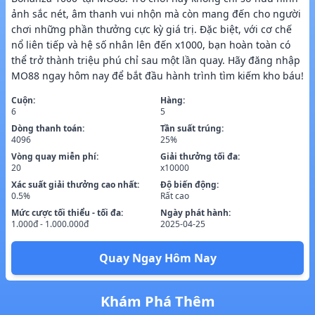
ảnh sắc nét, âm thanh vui nhộn mà còn mang đến cho người
chơi những phần thưởng cực kỳ giá trị. Đặc biệt, với cơ chế
nổ liên tiếp và hệ số nhân lên đến x1000, bạn hoàn toàn có
thể trở thành triệu phú chỉ sau một lần quay. Hãy đăng nhập
MO88 ngay hôm nay để bắt đầu hành trình tìm kiếm kho báu!
Cuộn:
Hàng:
6
5
Dòng thanh toán:
Tần suất trúng:
4096
25%
Vòng quay miễn phí:
Giải thưởng tối đa:
20
x10000
Xác suất giải thưởng cao nhất:
Độ biến động:
0.5%
Rất cao
Mức cược tối thiểu - tối đa:
Ngày phát hành:
1.000đ - 1.000.000đ
2025-04-25
Quay Ngay Hôm Nay
Khám Phá Thêm