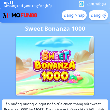
mo88
🌐
Chọn quốc gia
Nền tảng chơi game chuyên nghiệp
Đăng Nhập
Đăng Ký
Sweet Bonanza 1000
Tận hưởng hương vị ngọt ngào của chiến thắng với 'Sweet
Bonanza 1000' tại MO88. Trò chơi này không chỉ sở hữu hình