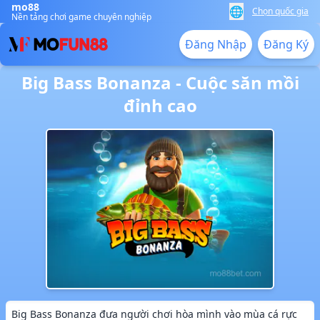
mo88
🌐
Chọn quốc gia
Nền tảng chơi game chuyên nghiệp
Đăng Nhập
Đăng Ký
Big Bass Bonanza - Cuộc săn mồi
đỉnh cao
Big Bass Bonanza đưa người chơi hòa mình vào mùa cá rực