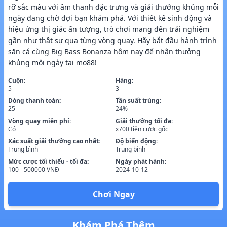
rỡ sắc màu với âm thanh đặc trưng và giải thưởng khủng mỗi
ngày đang chờ đợi bạn khám phá. Với thiết kế sinh động và
hiệu ứng thị giác ấn tượng, trò chơi mang đến trải nghiệm
gần như thật sự qua từng vòng quay. Hãy bắt đầu hành trình
săn cá cùng Big Bass Bonanza hôm nay để nhận thưởng
khủng mỗi ngày tại mo88!
Cuộn:
Hàng:
5
3
Dòng thanh toán:
Tần suất trúng:
25
24%
Vòng quay miễn phí:
Giải thưởng tối đa:
Có
x700 tiền cược gốc
Xác suất giải thưởng cao nhất:
Độ biến động:
Trung bình
Trung bình
Mức cược tối thiểu - tối đa:
Ngày phát hành:
100 - 500000 VNĐ
2024-10-12
Chơi Ngay
Khám Phá Thêm