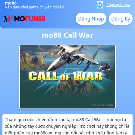
mo88
🌐
Chọn quốc gia
Nền tảng chơi game chuyên nghiệp
Đăng Nhập
Đăng Ký
mo88 Call War
Tham gia cuộc chiến đỉnh cao tại mo88 Call War – nơi hội tụ
của những tay cược chuyên nghiệp! Trò chơi này không chỉ là
một phần của mo88com mà còn nổi bật nhờ khả năng tạo ra